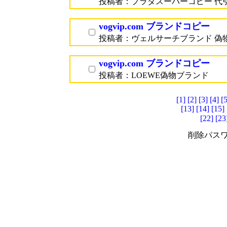
投稿者：プラダスーパーコピー 代
vogvip.com ブランドコピー
投稿者：ヴェルサーチブランド 偽物
vogvip.com ブランドコピー
投稿者：LOEWE偽物ブランド
[1]
[2]
[3]
[4]
[5
[13]
[14]
[15]
[22]
[23
削除パスワ