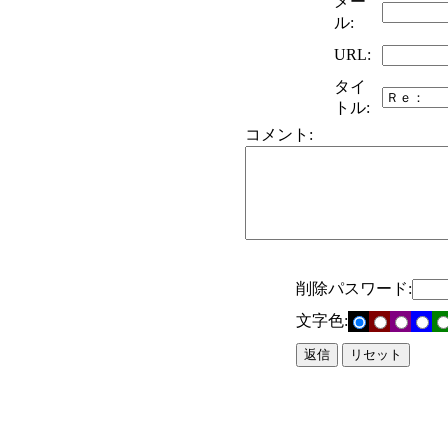
メー
ル:
URL:
タイ
トル:
コメント:
削除パスワード:
文字色: