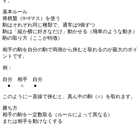
す。
基本ルール
将棋盤（9×9マス）を使う
駒はそれぞれ同じ種類で、通常は9個ずつ
駒は「縦か横に好きなだけ」動かせる（飛車のような動き）
駒の取り方（ここが特徴）
相手の駒を自分の駒で両側から挟むと取れるのが最大のポイ
ントです。
例：
自分 相手 自分
● ○ ●
このように一直線で挟むと、真ん中の駒（○）を取れます。
勝ち方
相手の駒を一定数取る（ルールによって異なる）
または相手を動けなくする