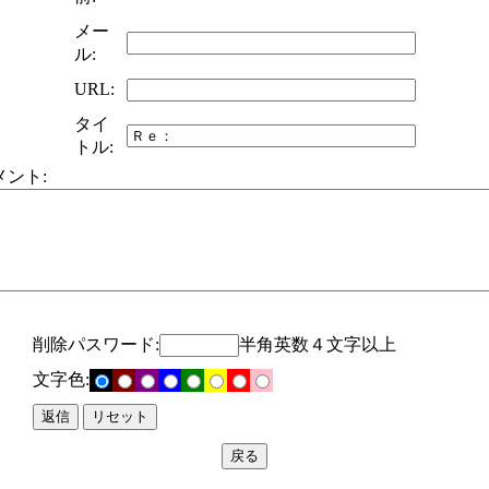
メー
ル:
URL:
タイ
トル:
メント:
削除パスワード:
半角英数４文字以上
文字色: