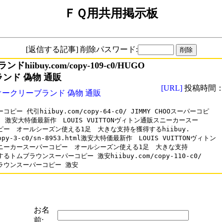
ＦＱ用共用掲示板
[返信する記事] 削除パスワード:
hiibuy.com/copy-109-c0/HUGO
ランド 偽物 通販
[URL]
投稿時間：20
オークリーブランド 偽物 通販
コピー 代引hiibuy.com/copy-64-c0/ JIMMY CHOOスーパーコピ

 激安大特価最新作　LOUIS VUITTONヴィトン通販スニーカースー

ピー　オールシーズン使える1足　大きな支持を獲得するhiibuy.

copy-3-c0/sn-8953.html激安大特価最新作　LOUIS VUITTONヴィトン

ニーカースーパーコピー　オールシーズン使える1足　大きな支持

るトムブラウンスーパーコピー 激安hiibuy.com/copy-110-c0/

ラウンスーパーコピー 激安
お名
前: