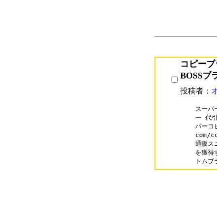
コピーブランド
BOSSブ
投稿者：
スーパー
ー 代引
パーコ
com/
通販ス
を獲得す
トムブ