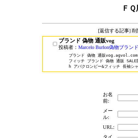
ＦＱ
[返信する記事] 
ブランド 偽物 通販vog
投稿者：
Marcelo Burlon偽物ブラン
ブランド 偽物 通販vog.agvol.com/
フィッチ ブランド 偽物 通販 SALE開催 
h アバクロンビー&フィッチ 長袖シ
お名
前:
メー
ル:
URL:
タイ